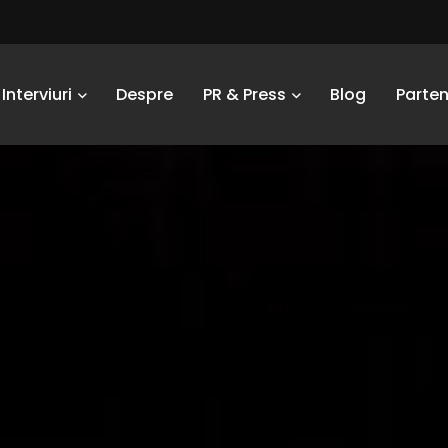
Interviuri
Despre
PR & Press
Blog
Parten