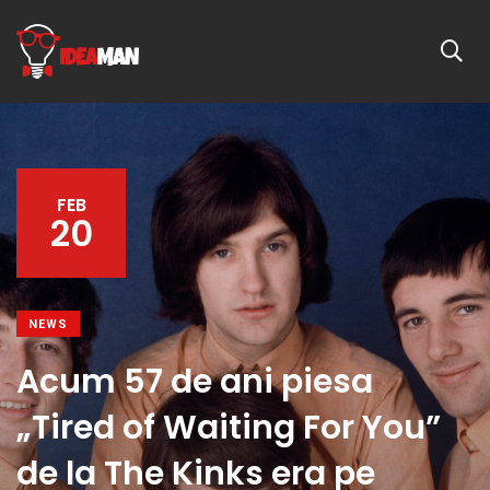
FEB
20
NEWS
Acum 57 de ani piesa
„Tired of Waiting For You”
de la The Kinks era pe