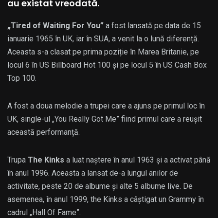
au existat vreodată.
„Tired of Waiting For You”
a fost lansată pe data de 15
ianuarie 1965 în UK, iar în SUA, a venit la o lună diferență.
Aceasta s-a clasat pe prima poziție în Marea Britanie, pe
locul 6 în US Billboard Hot 100 și pe locul 5 în US Cash Box
Top 100.
A fost a doua melodie a trupei care a ajuns pe primul loc în
UK, single-ul „You Really Got Me” fiind primul care a reușit
această performanță.
Trupa
The Kinks
a luat naștere în anul 1963 și a activat până
în anul 1996. Aceasta a lansat de-a lungul anilor de
activitate, peste 20 de albume și alte 5 albume live. De
asemenea, în anul 1999, the Kinks a câștigat un Grammy în
cadrul „Hall Of Fame”.