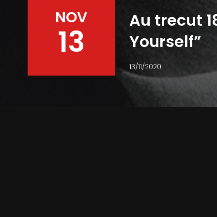
NOV
Au trecut 1
13
Yourself”
13/11/2020
Facebook
Twitter
Pinterest
WhatsApp
În urmă cu 18 ani, Eminem dădea
sonoră a filmului ,,8 Mile”.