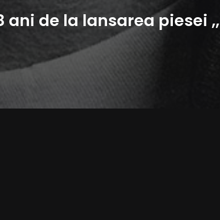
8 ani de la lansarea piesei ,
 lovitura cu melodia ,,Lose Yourself”