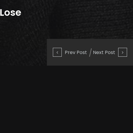
,Lose
Prev Post
Next Post
, care a fost inclusă pe coloana