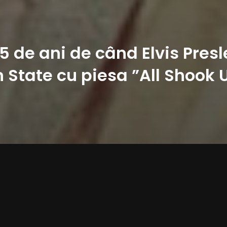
5 de ani de când Elvis Pres
n State cu piesa ”All Shook 
sată pe data de 22 martie 1957. Aceas