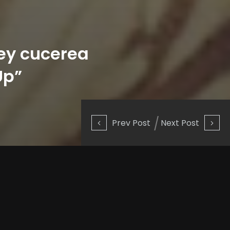
ley cucerea
Up”
Prev Post
Next Post
ta a fost compusă de către Otis