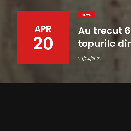
NEWS
APR
Au trecut 6
20
topurile di
20/04/2022
Facebook
Twitter
Pinterest
WhatsApp
Piesa ”All Shook Up” a fost lan