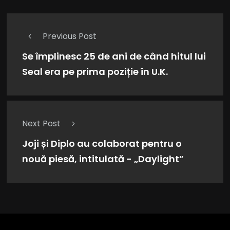
Previous Post
Se împlinesc 25 de ani de când hitul lui
Seal era pe prima poziție în U.K.
Next Post
Joji și Diplo au colaborat pentru o
nouă piesă, intitulată - „Daylight”