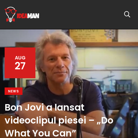
AUG
27
NEWS
Bon Jovi a lansat
videoclipul piesei – „Do
What You Can”