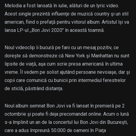
Melodia a fost lansată în iulie, alături de un lyric video.
Acest single prezintă influenţe de muzică country şi un stil
american, fiind o prefaţă pentru viitorul album. Artistul își va
lansa LP-ul ,,Bon Jovi 2020″ în această toamnă.
Noul videoclip îi bucură pe fani cu un mesaj pozitiv, ce
dorește să demonstreze că New York şi Manhattan nu sunt
lipsite de viață, aşa cum scrie presa americană în ultima
vreme. Îl vedem pe solist ajutând persoane nevoiaşe, dar şi
copii care comunică cu bunicii prin intermediul ferestrelor
de sticlă, păstrând distanța.
Noul album semnat Bon Jovi va fi lansat în premieră pe 2
octombrie şi poate fi deja precomandat online. Acum o lună
s-a împlinit un an de la concertul lui Bon Jovi din Bucureşti,
care a adus împreună 50.000 de oameni în Piaţa