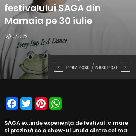
festivalului SAGA din
Mamaia pe 30 iulie
12/05/2022
Prev Post
Next Post
Facebook
Twitter
Pinterest
WhatsApp
SAGA extinde experiența de festival la mare
și prezintă solo show-ul unuia dintre cei mai