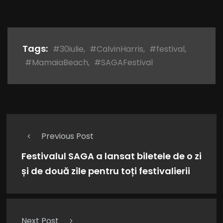
Tags:
#30iulie
,
#CalvinHarris
,
#festival
,
#MamaiaBeach
,
#SAGAFestival
Previous Post
Festivalul SAGA a lansat biletele de o zi
și de două zile pentru toți festivalierii
Next Post