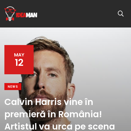
MAY
12
NEWS
Calvin Harris vine în
premieră în România!
Artistul va urca pe scena