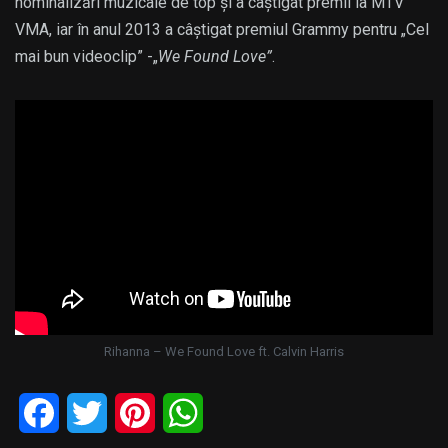
nominalizări muzicale de top și a câștigat premii la MTV
VMA, iar în anul 2013 a câștigat premiul Grammy pentru „Cel
mai bun videoclip” -„
We Found Love”
.
Rihanna – We Found Love ft. Calvin Harris
Facebook
Twitter
Pinterest
WhatsApp