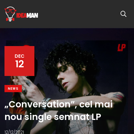
DEC
12
NEWS
„Conversation”, cel mai
nou single semnat LP
12/12/2021