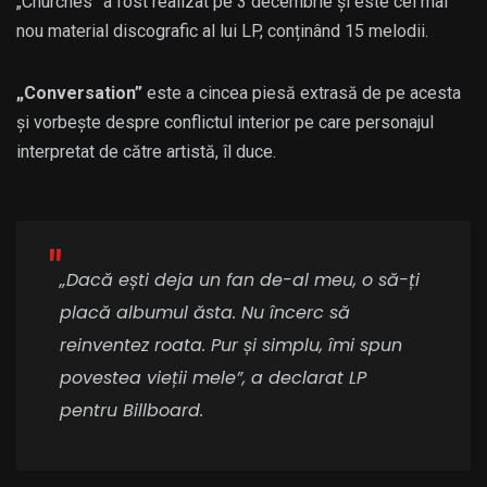
„Churches” a fost realizat pe 3 decembrie și este cel mai
nou material discografic al lui LP, conținând 15 melodii.
„Conversation”
este a cincea piesă extrasă de pe acesta
și vorbește despre conflictul interior pe care personajul
interpretat de către artistă, îl duce.
„Dacă ești deja un fan de-al meu, o să-ți
placă albumul ăsta. Nu încerc să
reinventez roata. Pur și simplu, îmi spun
povestea vieții mele”, a declarat LP
pentru Billboard.