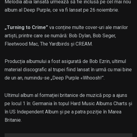
Melodia abia lansată urmează să fie inclusă pe cel mai nou
album al Deep Purple, ce va fi lansat pe 26 noiembrie.
„Turning to Crime”
va conține multe cover-uri ale marilor
artiști, printre care se numără: Bob Dylan, Bob Seger,
Fleetwood Mac, The Yardbirds și CREAM.
Producția albumului a fost asigurată de Bob Ezrin, ultimul
material discografic al trupei fiind lansat în urmă cu mai bine
de un an, numindu-se „Deep Purple «Whoosh!”.
Ultimul album al formației britanice de muzică pop a ajuns
pe locul 1 în: Germania în topul Hard Music Albums Charts și
în US Independent Album și pe a patra poziție în Marea
Britanie.