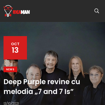
OCT
13
NEWS
Deep Purple revine cu
melodia „7 and 7 Is”
13/10/2021