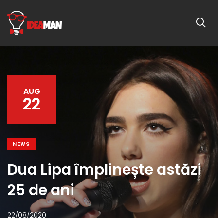
AUG
22
NEWS
Dua Lipa împlinește astăzi
25 de ani
22/08/2020