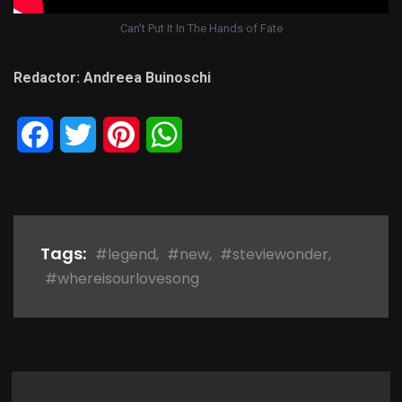
Can’t Put It In The Hands of Fate
Redactor: Andreea Buinoschi
Facebook
Twitter
Pinterest
WhatsApp
Tags:
#legend
,
#new
,
#steviewonder
,
#whereisourlovesong