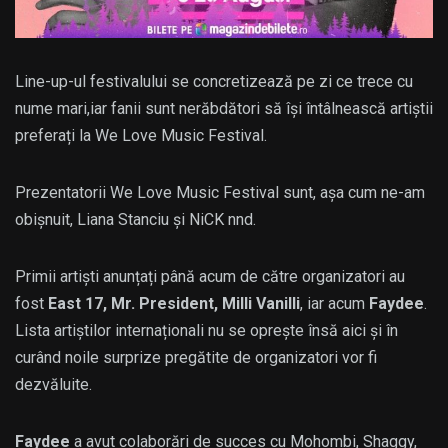
Line-up-ul festivalului se concretizează pe zi ce trece cu
nume mari,iar fanii sunt nerăbdători să își întâlnească artiștii
preferați la We Love Music Festival.
Prezentatorii We Love Music Festival sunt, așa cum ne-am
obișnuit, Liana Stanciu și NiCK nnd.
Primii artiști anunțați până acum de către organizatori au
fost
East 17, Mr. President, Milli Vanilli
, iar acum
Faydee
.
Lista artiștilor internaționali nu se oprește însă aici și în
curând noile surprize pregătite de organizatori vor fi
dezvăluite.
Faydee
a avut colaborări de succes cu Mohombi, Shaggy,