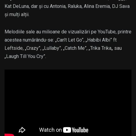
Kat DeLuna, dar și cu Antonia, Raluka, Alina Eremia, DJ Sava
și mulți alții.
Melodiile sale au milioane de vizualizări pe YouTube, printre
acestea numărându-se: „Can’t Let Go”, „Habibi Albi” ft
Leftside, „Crazy”, „Lullaby”, „Catch Me”, „Trika Trika„ sau
„Laugh Till You Cry”.