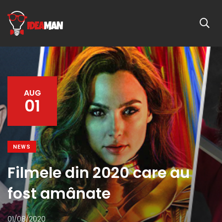
AUG
01
NEWS
Filmele din 2020 care au
fost amânate
01/08/2020