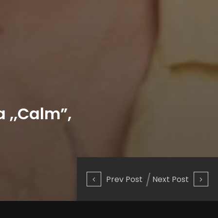
a ,,Calm”,
Prev Post
Next Post