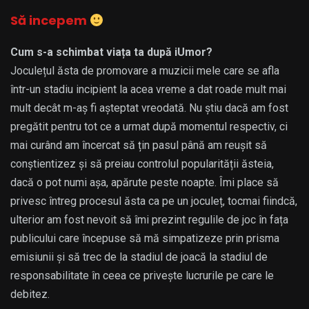
Să incepem
Cum s-a schimbat viața ta după iUmor?
Joculețul ăsta de promovare a muzicii mele care se afla
într-un stadiu incipient la acea vreme a dat roade mult mai
mult decât m-aș fi așteptat vreodată. Nu știu dacă am fost
pregătit pentru tot ce a urmat după momentul respectiv, ci
mai curând am încercat să țin pasul până am reușit să
conștientizez și să preiau controlul popularității ăsteia,
dacă o pot numi așa, apărute peste noapte. Îmi place să
privesc întreg procesul ăsta ca pe un joculeț, tocmai fiindcă,
ulterior am fost nevoit să îmi prezint regulile de joc în fața
publicului care începuse să mă simpatizeze prin prisma
emisiunii și să trec de la stadiul de joacă la stadiul de
responsabilitate în ceea ce privește lucrurile pe care le
debitez.