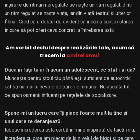
înșiruire de ritmuri neregulate se naște un ritm regulat, dintr-
un ritm regulat se naște viața, iar din viață teatrul și ulterior
filmul. Cred că e destul de evident că încă nu sunt în starea
în care să pot oferi ceva concret la întrebarea asta.
Am vorbit destul despre realizările tale, acum să
trecem la
Andrei omul.
Daca în faţa ta ar fi acum un adolescent, ce sfat i-ai da?
Muncește pentru ștoul tău până ești suficient de autocritic
cât să nu mai ai nevoie de părerile nimănui. Nu asculta tot
ce spun oamenii influenți pe rețelele de socializare.
Spune-mi un lucru care îţi place foarte mult la tine şi
unul care te deranjează.
Iubesc încrederea asta oarbă în mine inspirată de taică-miu,
încredere cu care am plecat de la nivelul de bigot și pe care