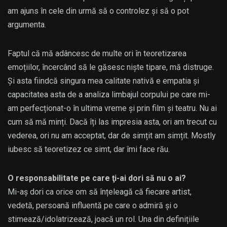
am ajuns în cele din urmă să o controlez și să o pot
argumenta.
Faptul că mă adâncesc de multe ori în teoretizarea
emoțiilor, încercând să le găsesc niște tipare, mă distruge.
Și asta fiindcă singura mea calitate nativă e empatia și
capacitatea asta de a analiza limbajul corpului pe care mi-
am perfecționat-o în ultima vreme și prin film și teatru. Nu ai
cum să mă minți. Dacă îți las impresia asta, ori am trecut cu
vederea, ori nu am acceptat, dar de simțit am simțit. Mostly
iubesc să teoretizez ce simt, dar îmi face rău.
O responsabilitate pe care ţi-ai dori să nu o ai?
Mi-aș dori ca orice om să înțeleagă că fiecare artist,
vedetă, persoană influentă pe care o admiră și o
stimează/idolatrizează, joacă un rol. Una din definițiile