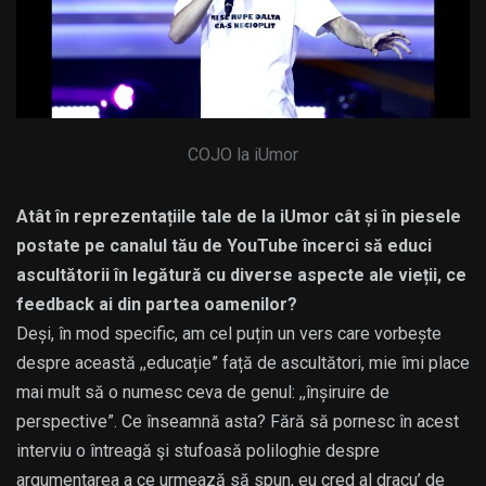
COJO la iUmor
Atât în reprezentațiile tale de la iUmor cât și în piesele
postate pe canalul tău de YouTube încerci să educi
ascultătorii în legătură cu diverse aspecte ale vieții, ce
feedback ai din partea oamenilor?
Deși, în mod specific, am cel puțin un vers care vorbește
despre această ,,educație” față de ascultători, mie îmi place
mai mult să o numesc ceva de genul: ,,înșiruire de
perspective”. Ce înseamnă asta? Fără să pornesc în acest
interviu o întreagă şi stufoasă poliloghie despre
argumentarea a ce urmează să spun, eu cred al dracu’ de