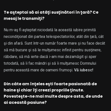
Te aşteptai să ai atâţi susţinători în ţară? Ce
mesaj le transmiţi?
Nu m-aş fi aşteptat niciodată la această iubire primită
necondiţionat din partea telespectatorilor, atât din ţară, cât
şi din afară. Sunt într-un număr foarte mare şi nu face decât
să mă bucure şi să le mulţumesc infinit pentru susţinere,
răbdare, să mă ierte dacă i-am mai dezamăgit şi sper
totodată, să îi fac mândri şi să îi mulţumesc Domnului
pentru această mare de oameni frumoşi.
Vă iubesc!
Din câte am înţeles eşti foarte pasionată de
haine şi chiar îţi creezi propriile ţinute.
Povesteşte-ne mai multe despre asta, de unde
ai această pasiune?