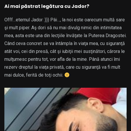
Ai mai păstrat legătura cu Jador?
Offf…eternul Jador :))) Pâi…, la noi este oarecum multă sare
şi mult piper. Aş dori să nu mai divulg nimic din intimitatea
mea, asta este una din lecţiile învăţate la Puterea Dragostei.
Când ceva concret se va întâmpla în viaţa mea, cu siguranţă
atât voi, cei din presă, cât şi iubiţii mei susţinători, cărora le
mulţumesc pentru tot, vor afla de la mine. Până atunci îmi
rezerv dreptul la viaţa privată, care cu siguranţă va fi mult
mai dulce, ferită de toţi ochii.