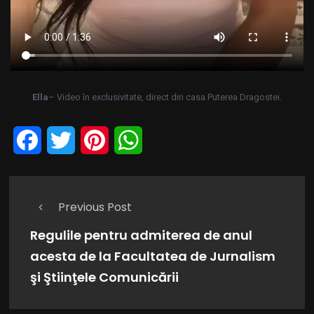
Ella
– Video în exclusivitate, direct din casa Puterea Dragostei.
Facebook
Twitter
Pinterest
WhatsApp
Previous Post
Regulile pentru admiterea de anul
acesta de la Facultatea de Jurnalism
şi Ştiinţele Comunicării