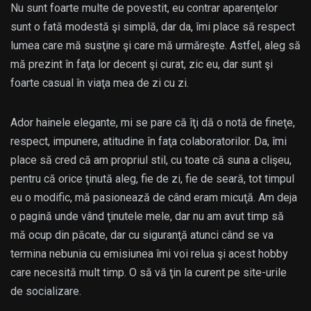
Nu sunt foarte multe de povestit, eu contrar aparenţelor
sunt o fată modestă şi simplă, dar da, îmi place să respect
lumea care mă susţine şi care mă urmăreşte. Astfel, aleg să
mă prezint în faţa lor decent şi curat, zic eu, dar sunt şi
foarte casual în viaţa mea de zi cu zi.
Ador hainele elegante, mi se pare că îţi dă o notă de fineţe,
respect, impunere, atitudine în faţa colaboratorilor. Da, îmi
place să cred că am propriul stil, cu toate că suna a clişeu,
pentru că orice ţinută aleg, fie de zi, fie de seară, tot timpul
eu o modific, mă pasionează de când eram micuţă. Am deja
o pagină unde vând ţinutele mele, dar nu am avut timp să
mă ocup din păcate, dar cu siguranţă atunci când se va
termina nebunia cu emisiunea îmi voi relua şi acest hobby
care necesită mult timp. O să vă ţin la curent pe site-urile
de socializare.