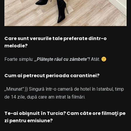
Care sunt versurile tale preferate dintr-o
melodie?
Foarte simplu:
,,Plăteşte răul cu zâmbete”!
Atât.
Cum ai petrecut perioada carantinei?
,,Minunat”:)) Singură într-o cameră de hotel în Istanbul, timp
de 14 zile, după care am intrat la filmări.
Te-ai obişnuit în Turcia? Cam câte ore filmaţi pe
zi pentru emisiune?