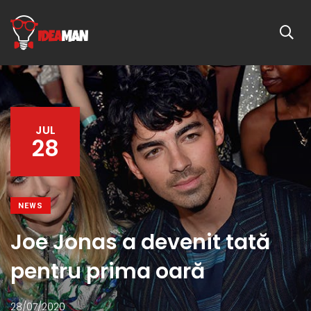
JUL
28
NEWS
Joe Jonas a devenit tată
pentru prima oară
28/07/2020