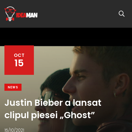
OCT
15
NEWS
Justin Bieber a lansat
clipul piesei „Ghost”
15/10/2021