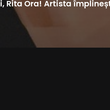
i, Rita Ora! Artista împlineș
iță și compozitoare britanică. A dat 
esa ,,Hot Right Now”, iar albumul de 
în UK.