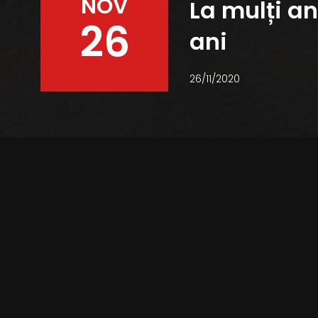
NOV
La mulți an
26
ani
26/11/2020
Facebook
Twitter
Pinterest
WhatsApp
Rita Ora este o cântăreață, actr
colaborat cu DJ Fresh, pentru pi
an, reușind să ajungă pe locul 1 