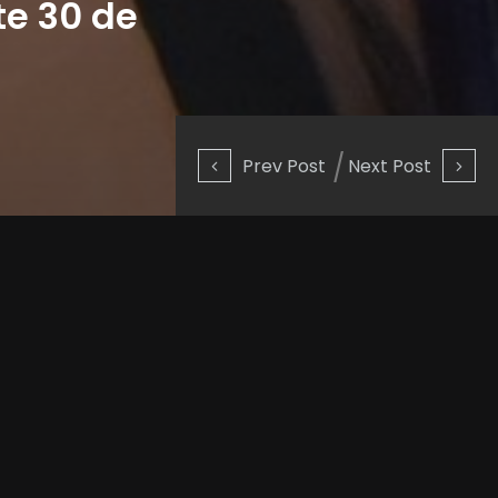
te 30 de
Prev Post
Next Post
lovitura în anul 2012, când a
debut a fost lansat în același