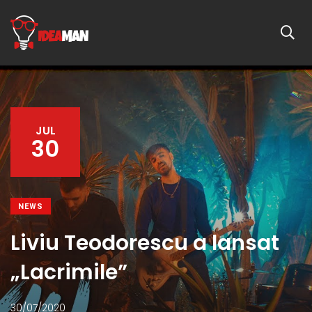
JUL
30
NEWS
Liviu Teodorescu a lansat
„Lacrimile”
30/07/2020