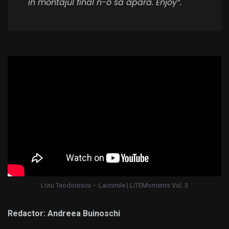
în montajul final n-o să apară. Enjoy”.
Liviu Teodorescu – Lacrimile | LiTEMoments Vol. 3
Redactor: Andreea Buinoschi