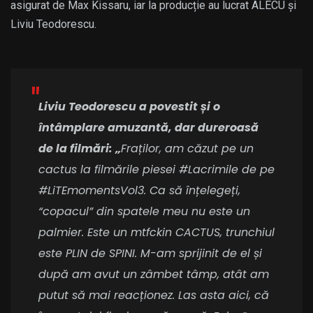
asigurat de Max Kissaru, iar la producție au lucrat ALECU și
Liviu Teodorescu.
Liviu Teodorescu a povestit și o
întâmplare amuzantă, dar dureroasă
de la filmări:
„
Fraților, am căzut pe un
cactus la filmările piesei #Lacrimile de pe
#LiTEmomentsVol3. Ca să înțelegeți,
“copacul” din spatele meu nu este un
palmier. Este un mtfckin CACTUS, trunchiul
este PLIN de SPINI. M-am sprijinit de el și
după am avut un zâmbet tâmp, atât am
putut să mai reacționez. Las asta aici, că