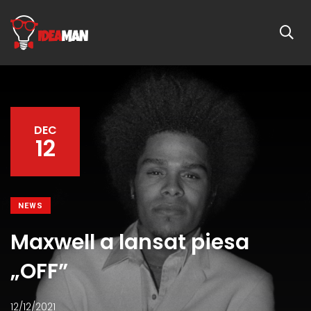
DEC
12
NEWS
Maxwell a lansat piesa
„OFF”
12/12/2021