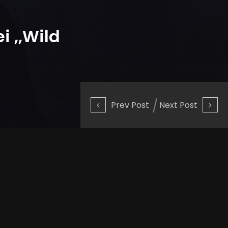
i ,,Wild
Prev Post
Next Post
l Disney+, ,,Clouds”. Ryan
ile, împreună cu John Nathaniel.