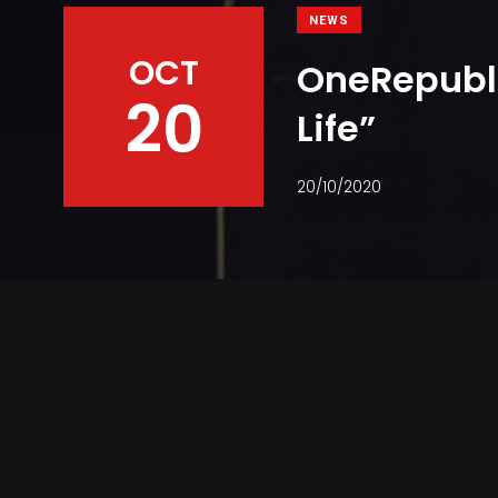
NEWS
OCT
OneRepublic
20
Life”
20/10/2020
Facebook
Twitter
Pinterest
WhatsApp
Melodia ,,Wild Life” se va regăs
Tedder și Brent Kutzle, doi dint