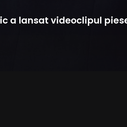
 a lansat videoclipul piese
i pe coloana sonoră a filmului origina
re componenții trupei, au scris versur