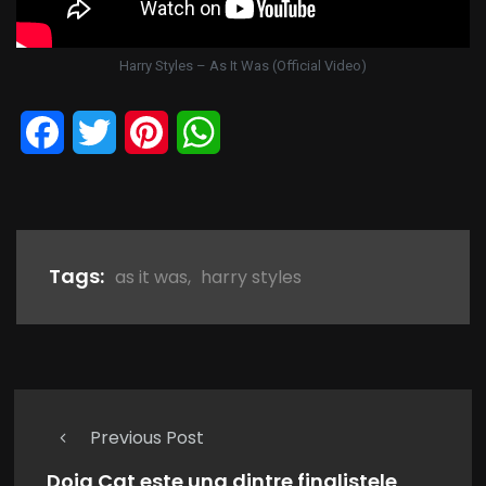
Harry Styles – As It Was (Official Video)
Facebook
Twitter
Pinterest
WhatsApp
Tags:
as it was
,
harry styles
Previous Post
Doja Cat este una dintre finalistele