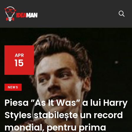
APR
15
NEWS
Piesa ”As It Was” a lui Harry
Styles stabilește un record
mondial, pentru prima