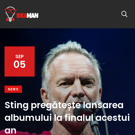
SEP
05
NEWS
Sting pregătește lansarea
albumului la finalul acestui
an