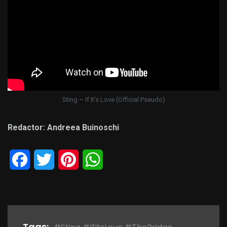
Sting – If It’s Love (Official Pseudo)
Redactor: Andreea Buinoschi
Facebook
Twitter
Pinterest
WhatsApp
Tags: