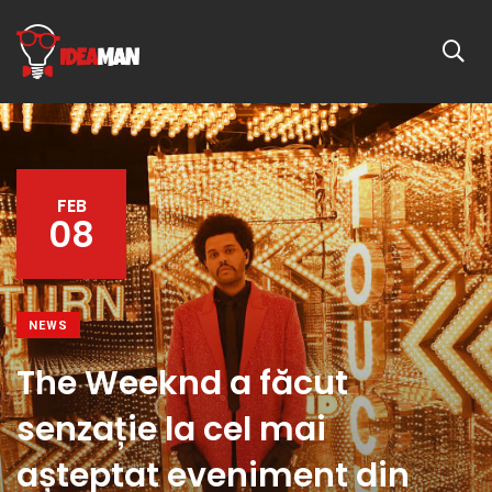
FEB
08
NEWS
The Weeknd a făcut
senzație la cel mai
așteptat eveniment din