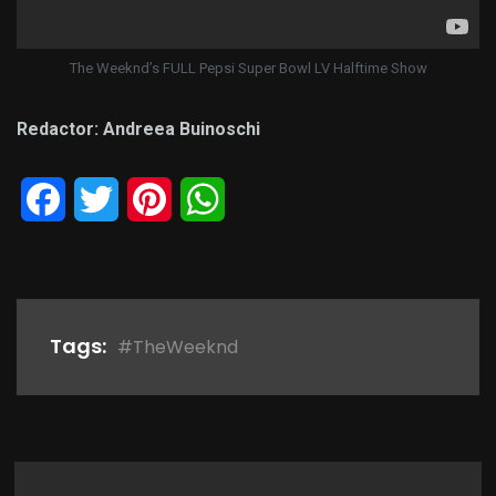
The Weeknd’s FULL Pepsi Super Bowl LV Halftime Show
Redactor: Andreea Buinoschi
Facebook
Twitter
Pinterest
WhatsApp
Tags:
#TheWeeknd