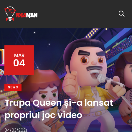
MAR
04
NEWS
Trupa Queen și-a lansat
propriul joc video
04/03/2021