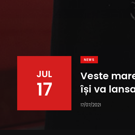
NEWS
JUL
Veste mare 
17
își va lan
17/07/2021