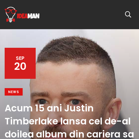
SEP
20
NEWS
Acum 15 ani Justin
Timberlake lansa cel de-al
doilea album din cariera sa