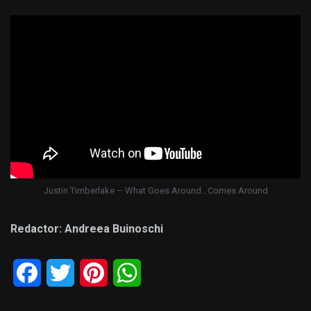
Justin Timberlake – What Goes Around…Comes Around
Redactor: Andreea Buinoschi
Facebook
Twitter
Pinterest
WhatsApp