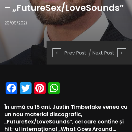
– „FutureSex/LoveSounds”
20/09/2021
Prev Post
Next Post
Facebook
Twitter
Pinterest
WhatsApp
În urmă cu 15 ani, Justin Timberlake venea cu
un nou material discografic,
„FutureSex/LoveSounds”, cel care conține și
hit-ul internațional „What Goes Around…