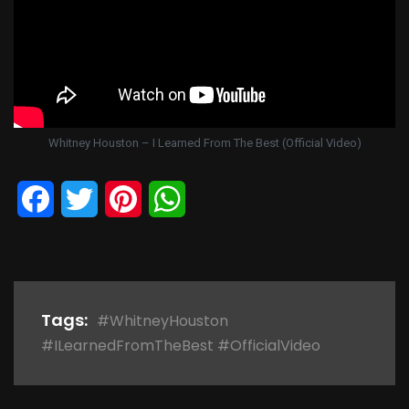
Whitney Houston – I Learned From The Best (Official Video)
Facebook
Twitter
Pinterest
WhatsApp
Tags:
#WhitneyHouston
#ILearnedFromTheBest #OfficialVideo