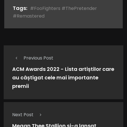
Tags:
#FooFighters #ThePretender
#Remastered
Previous Post
ACM Awards 2022 - Lista artiștilor care
au câștigat cele mai importante
premii
Next Post
Megan Thee Stallion și-a lansat