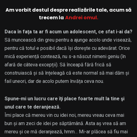
Am vorbit destul despre realizările tale, acum să
trecem la
Andrei omul.
Daca în faţa ta ar fi acum un adolescent, ce sfat i-ai da?
Să muncească din greu pentru a ajunge acolo unde visează,
pentru că totul e posibil dacă își dorește cu adevărat. Orice
mică experiență contează, nu s-a născut nimeni geniu (în
afară de câteva excepții). Să înceapă fără frică să
construiască și să înțeleagă că este normal să mai dăm și
fail uneori, dar de acolo putem învăța ceva nou.
Spune-mi un lucru care îţi place foarte mult la tine şi
unul care te deranjează.
Îmi place că mereu vin cu idei noi, mereu vreau ceva mai
bun și am zeci de idei pe săptămână. Asta aș vrea să am
mereu și ce mă deranjează, hmm… Mi-ar plăcea să fiu mai