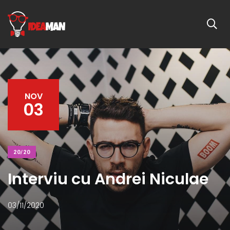
NOV
03
20/20
Interviu cu Andrei Niculae
03/11/2020