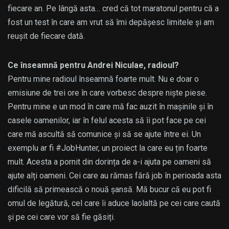
fiecare an. Pe lângă asta… cred că tot maratonul pentru că a
fost un test în care am vrut să îmi depășesc limitele și am
reușit de fiecare dată.
Ce înseamnă pentru Andrei Niculae, radioul?
Pentru mine radioul înseamnă foarte mult. Nu e doar o
emisiune de trei ore în care vorbesc despre niște piese.
Pentru mine e un mod în care mă fac auzit în mașinile și în
casele oamenilor, iar în felul acesta să îi pot face pe cei
care mă ascultă să comunice și să se ajute între ei. Un
exemplu ar fi #JobHunter, un proiect la care eu țin foarte
mult. Acesta a pornit din dorința de a-i ajuta pe oameni să
ajute alți oameni. Cei care au rămas fără job în perioada asta
dificilă să primească o nouă șansă. Mă bucur că eu pot fi
omul de legătură, cel care îi aduce laolaltă pe cei care caută
și pe cei care vor să fie găsiți.