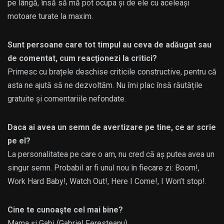
pe lângă, însă să mă pot ocupa și de ele cu aceleași
motoare turate la maxim.
Sunt persoane care tot timpul au ceva de adăugat sau
de comentat, cum reacţionezi la critici?
Primesc cu brațele deschise criticile constructive, pentru că
asta ne ajută să ne dezvoltăm. Nu îmi plac însă răutățile
gratuite și comentariile nefondate.
Daca ai avea un semn de avertizare pe tine, ce ar scrie
pe el?
La personalitatea pe care o am, nu cred că aș putea avea un
singur semn. Probabil ar fi unul nou în fiecare zi: Boom!,
Work Hard Baby!, Watch Out!, Here I Come!, I Won’t stop!.
Cine te cunoaşte cel mai bine?
Mama și Gabi (Gabriel Feresteanu).