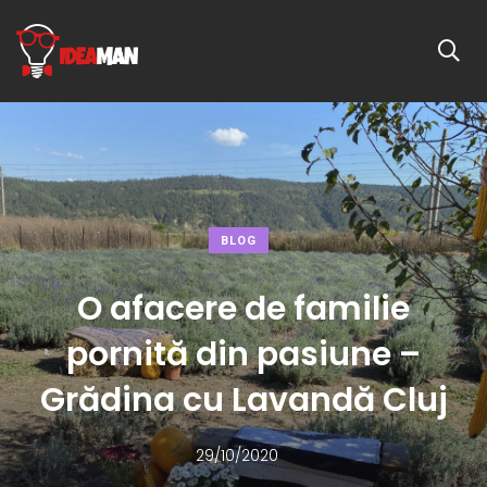
BLOG
O afacere de familie
pornită din pasiune –
Grădina cu Lavandă Cluj
29/10/2020