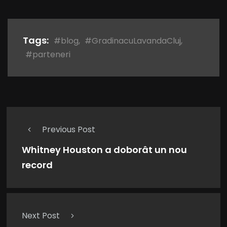
Tags:
#blog
,
#GradinacuLavandaCluj
,
#parteneri
Previous Post
Whitney Houston a doborât un nou
record
Next Post