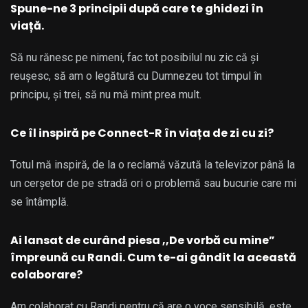
Spune-ne 3 principii după care te ghidezi în
viață.
Să nu rănesc pe nimeni, fac tot posibilul nu zic că și
reușesc, să am o legătură cu Dumnezeu tot timpul în
principu, și trei, să nu mă mint prea mult.
Ce îl inspiră pe Connect-R în viața de zi cu zi?
Totul mă inspiră, de la o reclamă văzută la televizor până la
un cerșetor de pe stradă ori o problemă sau bucurie care mi
se întâmplă.
Ai lansat de curând piesa ,,De vorbă cu mine”
împreună cu Randi. Cum te-ai gândit la această
colaborare?
Am colaborat cu Randi pentru că are o voce sensibilă, este