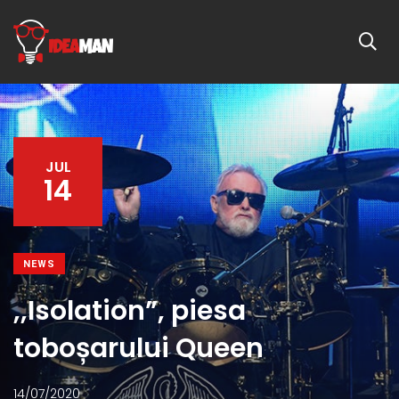
JUL
14
NEWS
,,Isolation”, piesa
toboșarului Queen
14/07/2020