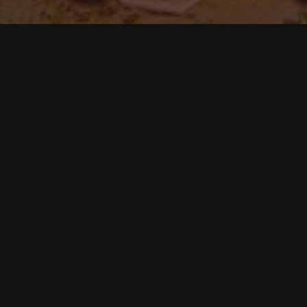
y au lansat o piesă cu ritmuri latino
mpului. În 2013 Loredana cânta ,,Viva Mamaia”, iar în 2014
l stațiunii.
ce mai aproape de mare.
ole Cherry, Doddy și LUZ (Rusu Monica Ingrid).