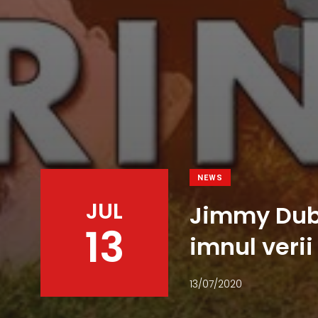
NEWS
JUL
Jimmy Dub 
13
imnul verii
13/07/2020