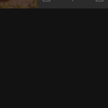
 și un clip cu cele mai fresh
, Delia și Speak lansau melodia ,,A lu’ Mamaia”, dar