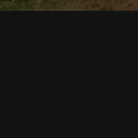
Facebook
Twitter
Pinterest
WhatsApp
Jimmy Dub, Nicole Cherry și Dodd
secvențe de la malul marii.
Mamaia a avut parte de câteva imnuri de-a lungul ti
acum, piesa ,,Bienvenido a MAMAIA” este noul imn a
Single-ul te poartă pe valuri de vacanță și te adu
Pentru muzică și versuri au lucrat Jimmy Dub, Nic