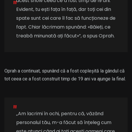
acest show ceea ce a fost timp de 19 ani.
Evident, tu ești fața în față, dar toți cei din
spate sunt cei care îl fac să funcționeze de
fapt. Chiar lăcrimam spunând: «Băieți, ce
treabă minunată ați făcut»”, a spus Oprah.
Oprah a continuat, spunând că a fost copleșită la gândul că
tot ceea ce a fost construit timp de 19 ani va ajunge la final.
„Am lacrimi în ochi, pentru că, văzând
personalul tău, m-a făcut să înțeleg cum
este atunci când ai toți acești oameni care