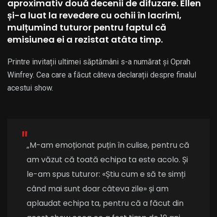
aproximativ două decenii de difuzare. Ellen
și-a luat la revedere cu ochii în lacrimi,
mulțumind tuturor pentru faptul că
emisiunea ei a rezistat atâta timp.
Printre invitații ultimei săptămâni s-a numărat și Oprah
Winfrey. Cea care a făcut câteva declarații despre finalul
acestui show.
„M-am emoționat puțin în culise, pentru că
am văzut că toată echipa ta este acolo. Și
le-am spus tuturor: «Știu cum e să te simți
când mai sunt doar câteva zile» și am
aplaudat echipa ta, pentru că a făcut din