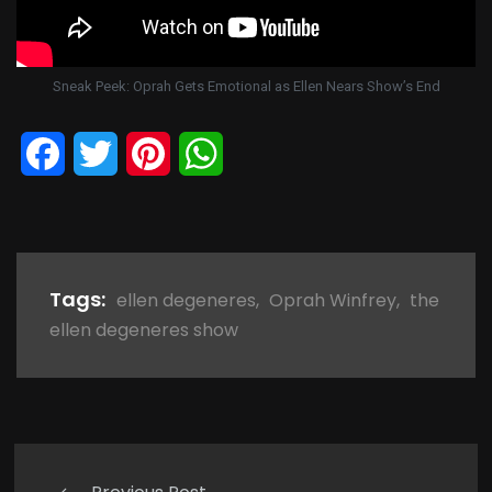
Sneak Peek: Oprah Gets Emotional as Ellen Nears Show’s End
Facebook
Twitter
Pinterest
WhatsApp
Tags:
ellen degeneres
,
Oprah Winfrey
,
the
ellen degeneres show