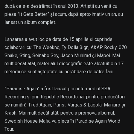
după ce s-a destrămat în anul 2013. Artiștii au venit cu
piesa ”It Gets Better” și acum, după aproximativ un an, au
lansat un album complet.
Lansarea a avut loc pe data de 15 aprilie și cuprinde
colaborări cu: The Weeknd, Ty Dolla $ign, A&AP Rocky, 070
Shake, Sting, Seinabo Sey, Jacon Muhlrad și Mapei. Mai
mult decât atât, materialul discografic este alcătuit din 17
melodii ce sunt așteptate cu nerăbdare de către fani.
”Paradise Again” a fost lansat prin intermediul SSA
Recording și prin Republic Records, iar printre producători
se numără: Fred Again, Parisi, Vargas & Lagola, Manjaro și
Krash. Mai mult decât atât, pentru a promova albumul,
Swedish House Mafia va pleca în Paradise Again World
Tour.