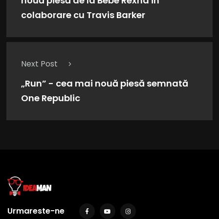
nouă piesă de la Bebe Rexha în
colaborare cu Travis Barker
Next Post
„Run” - cea mai nouă piesă semnată
One Republic
Urmareste-ne