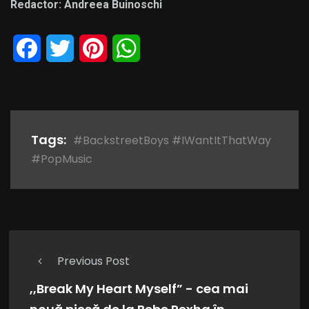
Redactor: Andreea Buinoschi
Facebook
Twitter
Pinterest
WhatsApp
Tags:
#BackstreetBoys #IWantItThatWay
#PopMusic
Previous Post
,,Break My Heart Myself” - cea mai