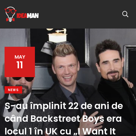
MAY
11
NEWS
S-au împlinit 22 de ani de
când Backstreet Boys era
locul 1 în UK cu „I Want It