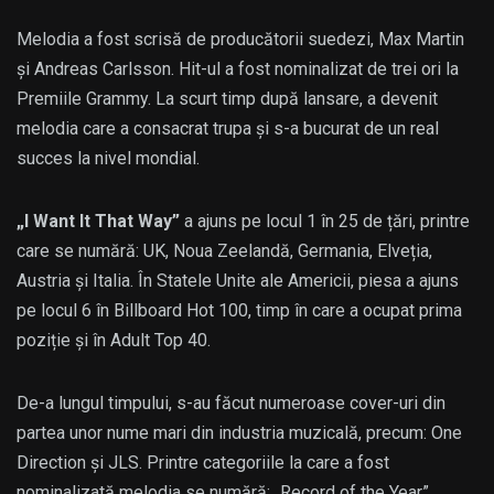
Melodia a fost scrisă de producătorii suedezi, Max Martin
și Andreas Carlsson. Hit-ul a fost nominalizat de trei ori la
Premiile Grammy. La scurt timp după lansare, a devenit
melodia care a consacrat trupa și s-a bucurat de un real
succes la nivel mondial.
„I Want It That Way”
a ajuns pe locul 1 în 25 de țări, printre
care se numără: UK, Noua Zeelandă, Germania, Elveția,
Austria și Italia. În Statele Unite ale Americii, piesa a ajuns
pe locul 6 în Billboard Hot 100, timp în care a ocupat prima
poziție și în Adult Top 40.
De-a lungul timpului, s-au făcut numeroase cover-uri din
partea unor nume mari din industria muzicală, precum: One
Direction și JLS. Printre categoriile la care a fost
nominalizată melodia se numără: „Record of the Year”,