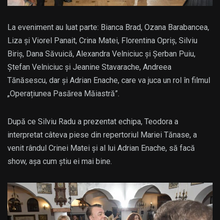
La eveniment au luat parte: Bianca Brad, Ozana Barabancea,
Liza și Viorel Panait, Crina Matei, Florentina Opriș, Silviu
Biriș, Dana Săvuică, Alexandra Velniciuc și Șerban Puiu,
Ștefan Velniciuc și Jeanine Stavarache, Andreea
Tănăsescu, dar și Adrian Enache, care va juca un rol în filmul
„Operațiunea Pasărea Măiastră”.
După ce Silviu Radu a prezentat echipa, Teodora a
interpretat câteva piese din repertoriul Mariei Tănase, a
venit rândul Crinei Matei și al lui Adrian Enache, să facă
show, așa cum știu ei mai bine.