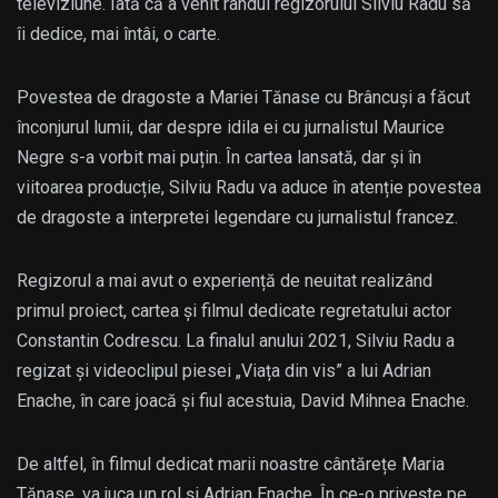
televiziune. Iată că a venit rândul regizorului Silviu Radu să
îi dedice, mai întâi, o carte.
Povestea de dragoste a Mariei Tănase cu Brâncuși a făcut
înconjurul lumii, dar despre idila ei cu jurnalistul Maurice
Negre s-a vorbit mai puțin. În cartea lansată, dar și în
viitoarea producție, Silviu Radu va aduce în atenție povestea
de dragoste a interpretei legendare cu jurnalistul francez.
Regizorul a mai avut o experiență de neuitat realizând
primul proiect, cartea și filmul dedicate regretatului actor
Constantin Codrescu. La finalul anului 2021, Silviu Radu a
regizat și videoclipul piesei „Viața din vis” a lui Adrian
Enache, în care joacă și fiul acestuia, David Mihnea Enache.
De altfel, în filmul dedicat marii noastre cântărețe Maria
Tănase, va juca un rol și Adrian Enache. În ce-o privește pe