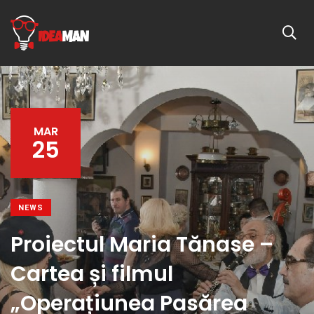
MAR
25
NEWS
Proiectul Maria Tănase –
Cartea și filmul
„Operațiunea Pasărea