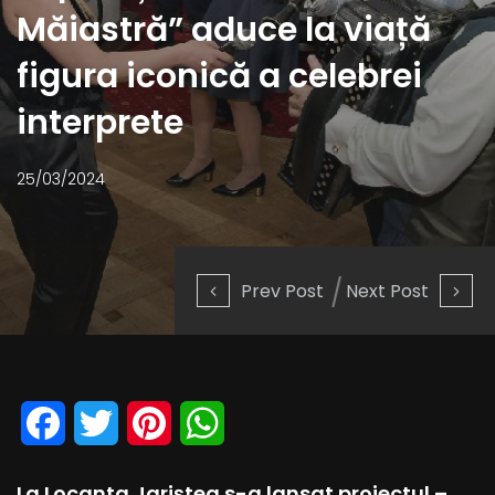
Măiastră” aduce la viață
figura iconică a celebrei
interprete
25/03/2024
Prev Post
Next Post
Facebook
Twitter
Pinterest
WhatsApp
La Locanta Jariștea s-a lansat proiectul –