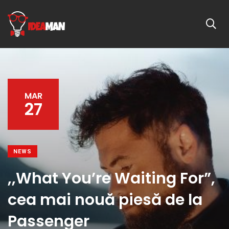
MAR
27
NEWS
,,What You’re Waiting For”,
cea mai nouă piesă de la
Passenger