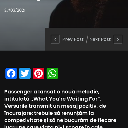
27/03/2021
Prev Post
Next Post
Facebook
Twitter
Pinterest
WhatsApp
Passenger a lansat o nouă melodie,
intitulată ,,What You’re Waiting For”.
Versurile transmit un mesaj pozitiv, de
încurajare: trebuie să renunțăm la
competivitate și să ne bucurăm de fiecare
lucru pe care viața ni-l scoate în cale.