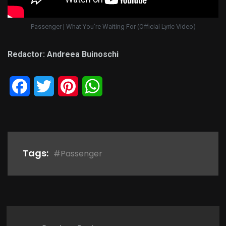
Passenger | What You’re Waiting For (Official Lyric Video)
Redactor: Andreea Buinoschi
Facebook
Twitter
Pinterest
WhatsApp
Tags:
#Passenger