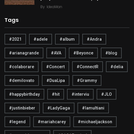
By
IdeaMan
Tags
#2021
#adele
#album
#Andra
#arianagrande
#AVA
#Beyonce
#blog
#colaborare
#Concert
#ConnectR
#delia
#demilovato
#DuaLipa
#Grammy
#happybirthday
#hit
#interviu
#JLO
#justinbieber
#LadyGaga
#lamultiani
#legend
#mariahcarey
#michaeljackson