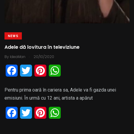
NEWS
Adele dă lovitura în televiziune
.
By
IdeaMan
20/10/2020
F
T
P
W
a
w
i
h
Pentru prima oară în cariera sa, Adele va fi gazda unei
c
i
n
a
emisiuni. În urmă cu 12 ani, artista a apărut
e
t
t
t
F
T
P
W
b
t
e
s
a
w
i
h
o
e
r
A