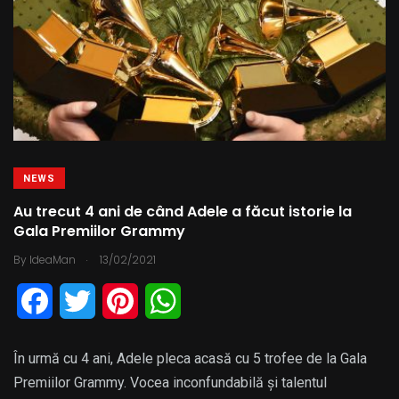
NEWS
Au trecut 4 ani de când Adele a făcut istorie la
Gala Premiilor Grammy
.
By
IdeaMan
13/02/2021
F
T
P
W
a
w
i
h
În urmă cu 4 ani, Adele pleca acasă cu 5 trofee de la Gala
c
i
n
a
Premiilor Grammy. Vocea inconfundabilă și talentul