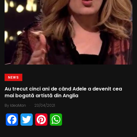
t
NEWS
Au trecut cinci ani de când Adele a devenit cea
mai bogată artistă din Anglia
.
By
IdeaMan
23/04/2021
F
T
P
W
a
w
i
h