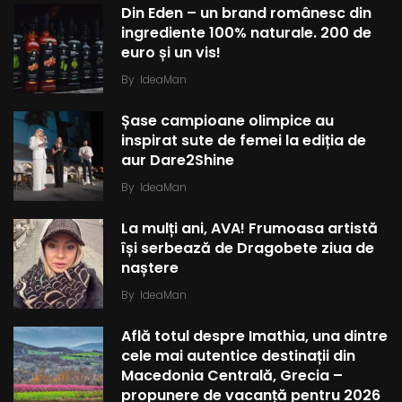
Din Eden – un brand românesc din
ingrediente 100% naturale. 200 de
euro și un vis!
By
IdeaMan
Șase campioane olimpice au
inspirat sute de femei la ediția de
aur Dare2Shine
By
IdeaMan
La mulți ani, AVA! Frumoasa artistă
își serbează de Dragobete ziua de
naștere
By
IdeaMan
Află totul despre Imathia, una dintre
cele mai autentice destinații din
Macedonia Centrală, Grecia –
propunere de vacanță pentru 2026