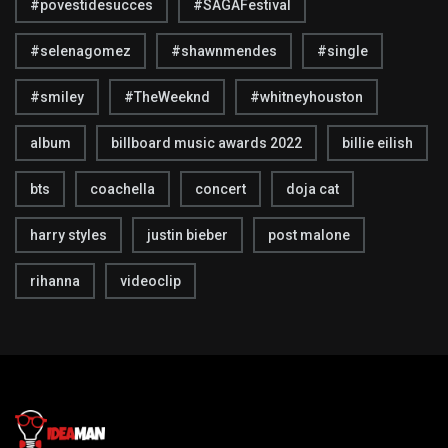
#povestidesucces
#SAGAFestival
#selenagomez
#shawnmendes
#single
#smiley
#TheWeeknd
#whitneyhouston
album
billboard music awards 2022
billie eilish
bts
coachella
concert
doja cat
harry styles
justin bieber
post malone
rihanna
videoclip