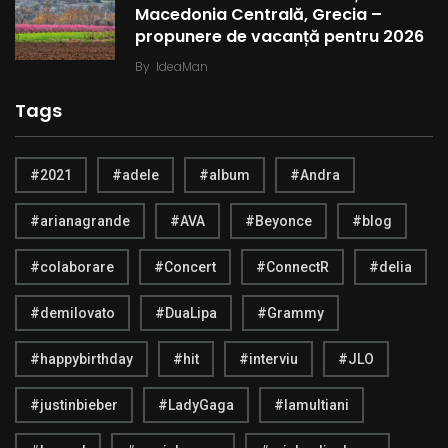
Macedonia Centrală, Grecia –
propunere de vacanță pentru 2026
By
IdeaMan
Tags
#2021
#adele
#album
#Andra
#arianagrande
#AVA
#Beyonce
#blog
#colaborare
#Concert
#ConnectR
#delia
#demilovato
#DuaLipa
#Grammy
#happybirthday
#hit
#interviu
#JLO
#justinbieber
#LadyGaga
#lamultiani