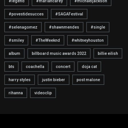
#legend
#mariahcarey
#michaeljackson
#povestidesucces
#SAGAFestival
#selenagomez
#shawnmendes
#single
#smiley
#TheWeeknd
#whitneyhouston
album
billboard music awards 2022
billie eilish
bts
coachella
concert
doja cat
harry styles
justin bieber
post malone
rihanna
videoclip