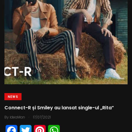
NEWS
Connect-R și Smiley au lansat single-ul „Rita”
.
By
IdeaMan
17/07/2021
F
T
P
W