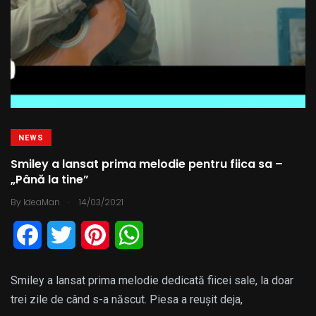
NEWS
Smiley a lansat prima melodie pentru fiica sa –
„Până la tine”
.
By
IdeaMan
14/03/2021
F
T
P
W
a
w
i
h
Smiley a lansat prima melodie dedicată fiicei sale, la doar
c
i
n
a
trei zile de când s-a născut. Piesa a reușit deja,