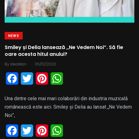
NEWS
Smiley și Delia lansează ,,Ne Vedem Noi”. Să fie
oare acesta hitul anului?
.
By
IdeaMan
05/10/2020
F
T
P
W
a
w
i
h
Una dintre cele mai mari colaborări din industria muzicală
c
i
n
a
românească este aici. Smiley și Delia au lansat „Ne Vedem
e
t
t
t
Noi”,
b
t
e
s
F
T
P
W