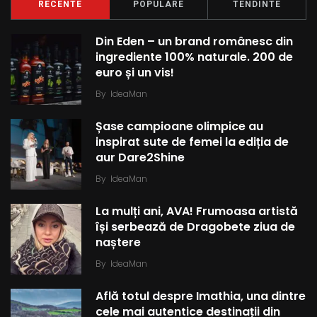
RECENTE
POPULARE
TENDINTE
Din Eden – un brand românesc din
ingrediente 100% naturale. 200 de
euro și un vis!
By
IdeaMan
Șase campioane olimpice au
inspirat sute de femei la ediția de
aur Dare2Shine
By
IdeaMan
La mulți ani, AVA! Frumoasa artistă
își serbează de Dragobete ziua de
naștere
By
IdeaMan
Află totul despre Imathia, una dintre
cele mai autentice destinații din