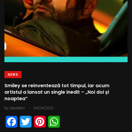
t
NEWS
Smiley se reinventează tot timpul, iar acum
artistul a lansat un single inedit – „Noi doi și
noaptea”
.
By
IdeaMan
24/04/2021
F
T
P
W