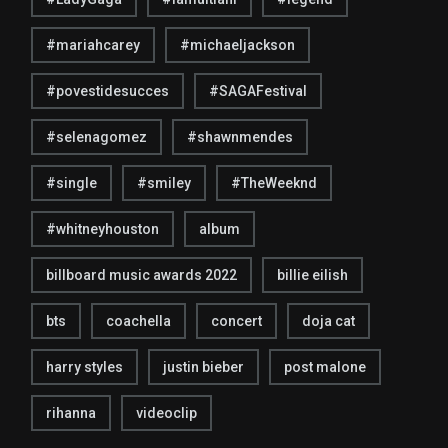
#mariahcarey
#michaeljackson
#povestidesucces
#SAGAFestival
#selenagomez
#shawnmendes
#single
#smiley
#TheWeeknd
#whitneyhouston
album
billboard music awards 2022
billie eilish
bts
coachella
concert
doja cat
harry styles
justin bieber
post malone
rihanna
videoclip