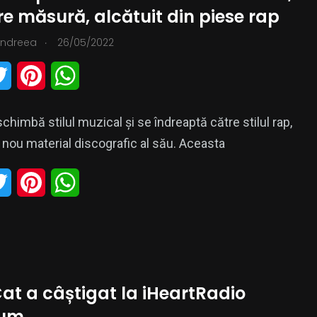
e măsură, alcătuit din piese rap
.
Andreea
26/05/2022
0
zica
PR
T
P
W
w
i
h
chimbă stilul muzical și se îndreaptă către stilul rap,
i
n
a
i nou material discografic al său. Aceasta
t
t
t
T
P
W
t
e
s
w
i
h
e
r
A
i
n
a
r
e
p
t
t
t
s
p
at a câștigat la iHeartRadio
t
e
s
t
ium