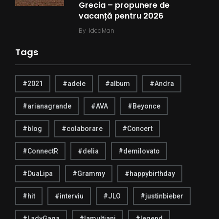
Grecia – propunere de
vacanță pentru 2026
By
IdeaMan
Tags
#2021
#adele
#album
#Andra
#arianagrande
#AVA
#Beyonce
#blog
#colaborare
#Concert
#ConnectR
#delia
#demilovato
#DuaLipa
#Grammy
#happybirthday
#hit
#interviu
#JLO
#justinbieber
#LadyGaga
#lamultiani
#legend