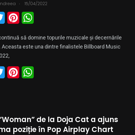
.
Andreea
15/04/2022
r
e
p
T
P
W
s
p
w
i
h
t
continuă să domine topurile muzicale și decernările
i
n
a
. Aceasta este una dintre finalistele Billboard Music
t
t
t
022,
t
e
s
T
P
W
e
r
A
w
i
h
r
e
p
i
n
a
s
p
t
t
t
t
 ”Woman” de la Doja Cat a ajuns
t
e
s
ma poziție în Pop Airplay Chart
e
r
A