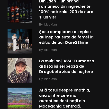
Din Eden – un brand
românesc din ingrediente
100% naturale. 200 de euro
și un vis!
By
IdeaMan
Șase campioane olimpice
au inspirat sute de femei la
ediția de aur Dare2Shine
By
IdeaMan
La mulți ani, AVA! Frumoasa
artistă își serbează de
Dragobete ziua de naștere
By
IdeaMan
Află totul despre Imathia,
una dintre cele mai
autentice destinații din
Macedonia Centrală,