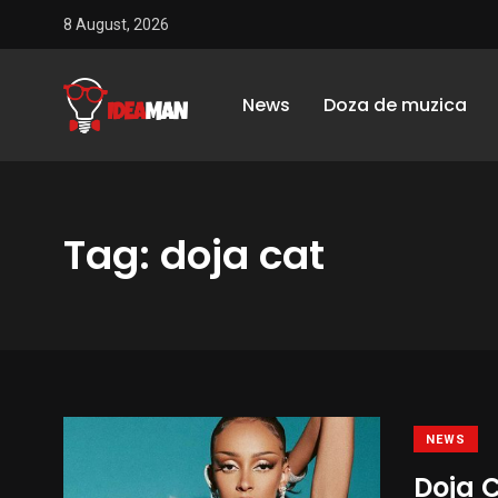
8 August, 2026
News
Doza de muzica
Tag: doja cat
NEWS
Doja C