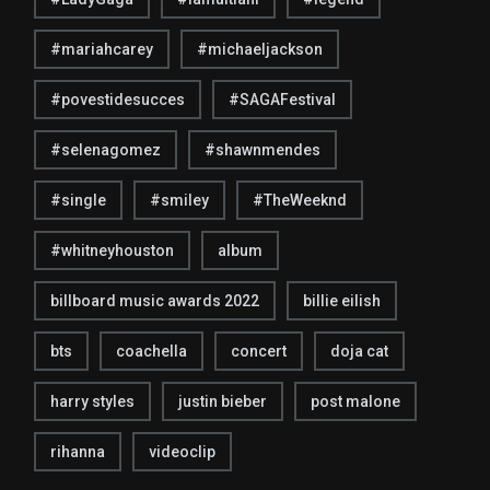
#mariahcarey
#michaeljackson
#povestidesucces
#SAGAFestival
#selenagomez
#shawnmendes
#single
#smiley
#TheWeeknd
#whitneyhouston
album
billboard music awards 2022
billie eilish
bts
coachella
concert
doja cat
harry styles
justin bieber
post malone
rihanna
videoclip