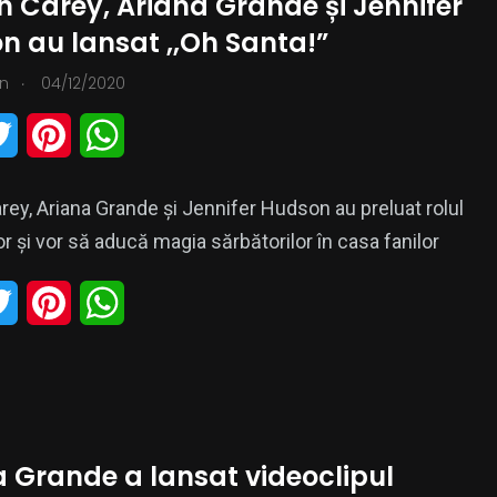
 Carey, Ariana Grande și Jennifer
t
e
s
n au lansat ,,Oh Santa!”
e
r
A
.
n
04/12/2020
r
e
p
T
P
W
s
p
w
i
h
t
rey, Ariana Grande și Jennifer Hudson au preluat rolul
i
n
a
or și vor să aducă magia sărbătorilor în casa fanilor
t
t
t
T
P
W
t
e
s
w
i
h
e
r
A
i
n
a
r
e
p
t
t
t
s
p
a Grande a lansat videoclipul
t
e
s
t