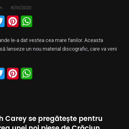
e
r
A
.
n
16/10/2020
r
e
p
T
P
W
s
p
w
i
h
t
ande le-a dat vestea cea mare fanilor. Aceasta
i
n
a
ă lanseze un nou material discografic, care va veni
t
t
t
t
e
s
T
P
W
e
r
A
w
i
h
r
e
p
i
n
a
s
p
t
t
t
t
h Carey se pregătește pentru
t
e
s
ea unei noi piese de Crăciun