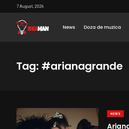
7 August, 2026
News
Doza de muzica
Tag: #arianagrande
NEWS
Ariana