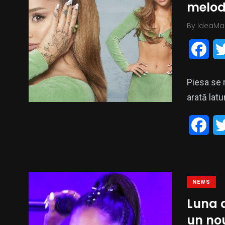
melodi
o
By
IdeaMa
o
F
k
a
Piesa se 
c
arată latu
e
F
b
a
o
c
o
NEWS
e
k
Luna 
b
un no