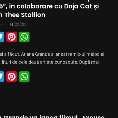
5”, în colaborare cu Doja Cat și
 Thee Stallion
0
.
n
14/02/2021
zica
PR
T
P
W
w
i
h
și a făcut. Ariana Grande a lansat remix-ul melodiei
i
n
a
 alături de cele două artiste cunoscute. După mai
t
t
t
T
P
W
t
e
s
w
i
h
e
r
A
i
n
a
r
e
p
t
t
t
s
p
 Grande va lansa filmul ,,Excuse