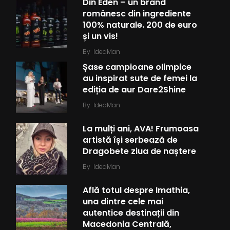
Din Eden – un brand
românesc din ingrediente
100% naturale. 200 de euro
și un vis!
By
IdeaMan
Șase campioane olimpice
au inspirat sute de femei la
ediția de aur Dare2Shine
By
IdeaMan
La mulți ani, AVA! Frumoasa
artistă își serbează de
Dragobete ziua de naștere
By
IdeaMan
Află totul despre Imathia,
una dintre cele mai
autentice destinații din
Macedonia Centrală,