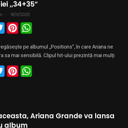
ei ,,34+35”
e
r
A
.
n
19/11/2020
r
e
p
T
P
W
s
p
w
i
h
t
regăsește pe albumul ,,Positions”, în care Ariana ne
i
n
a
ra sa mai sensibilă. Clipul hit-ului prezintă mai mulți
t
t
t
T
P
W
t
e
s
w
i
h
e
r
A
i
n
a
r
e
p
t
t
t
s
p
aceasta, Ariana Grande va lansa
t
e
s
t
u album