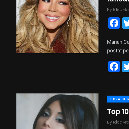
o
By
IdeaMa
o
F
k
a
Mariah Ca
c
postat pe
e
F
b
a
o
c
o
DOZA DE 
e
k
Top 1
b
By
IdeaMa
o