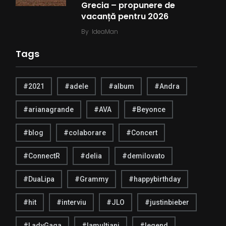
Grecia – propunere de
vacanță pentru 2026
By
IdeaMan
Tags
#2021
#adele
#album
#Andra
#arianagrande
#AVA
#Beyonce
#blog
#colaborare
#Concert
#ConnectR
#delia
#demilovato
#DuaLipa
#Grammy
#happybirthday
#hit
#interviu
#JLO
#justinbieber
#LadyGaga
#lamultiani
#legend