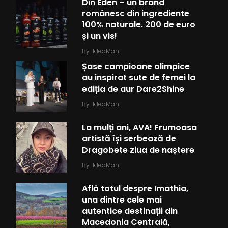
Din Eden – un brand
românesc din ingrediente
100% naturale. 200 de euro
și un vis!
By
IdeaMan
Șase campioane olimpice
au inspirat sute de femei la
ediția de aur Dare2Shine
By
IdeaMan
La mulți ani, AVA! Frumoasa
artistă își serbează de
Dragobete ziua de naștere
By
IdeaMan
Află totul despre Imathia,
una dintre cele mai
autentice destinații din
Macedonia Centrală,