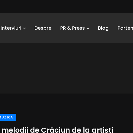
Interviuri
Despre
PR & Press
Blog
Parten
MUZICA
 melodii de Crăciun de la artiști