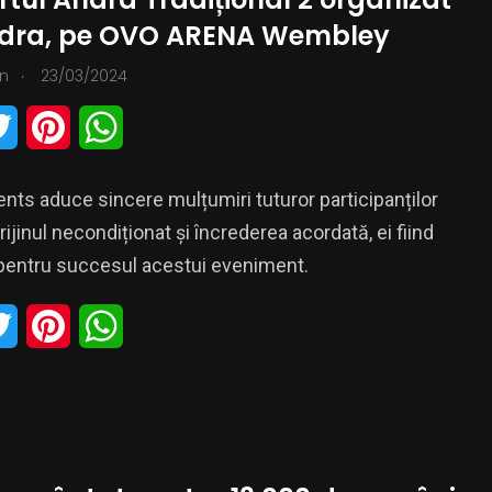
e
r
A
ndra, pe OVO ARENA Wembley
r
e
p
.
n
23/03/2024
s
p
T
P
W
t
w
i
h
nts aduce sincere mulțumiri tuturor participanților
i
n
a
ijinul necondiționat și încrederea acordată, ei fiind
t
t
t
 pentru succesul acestui eveniment.
t
e
s
T
P
W
e
r
A
w
i
h
r
e
p
i
n
a
s
p
t
t
t
t