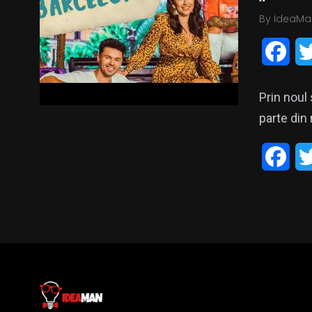
o
By
IdeaMa
o
F
k
a
Prin noul
c
parte din
e
F
b
a
o
c
o
e
k
b
o