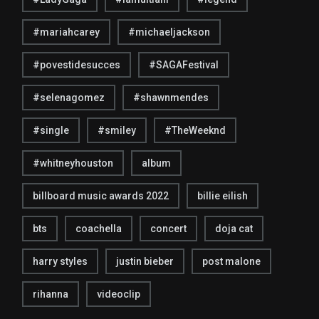
#mariahcarey
#michaeljackson
#povestidesucces
#SAGAFestival
#selenagomez
#shawnmendes
#single
#smiley
#TheWeeknd
#whitneyhouston
album
billboard music awards 2022
billie eilish
bts
coachella
concert
doja cat
harry styles
justin bieber
post malone
rihanna
videoclip