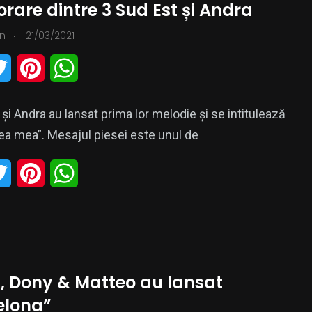
rare dintre 3 Sud Est și Andra
e
r
A
.
n
21/03/2021
r
e
p
T
P
W
s
p
w
i
h
t
și Andra au lansat prima lor melodie și se intitulează
i
n
a
ea mea”. Mesajul piesei este unul de
t
t
t
T
P
W
t
e
s
w
i
h
e
r
A
i
n
a
r
e
p
t
t
t
s
p
, Dony & Matteo au lansat
t
e
s
t
elona”