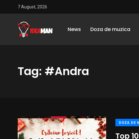
7 August, 2026
News
Doza de muzica
Tag: #Andra
DOZA DE 
Top 10