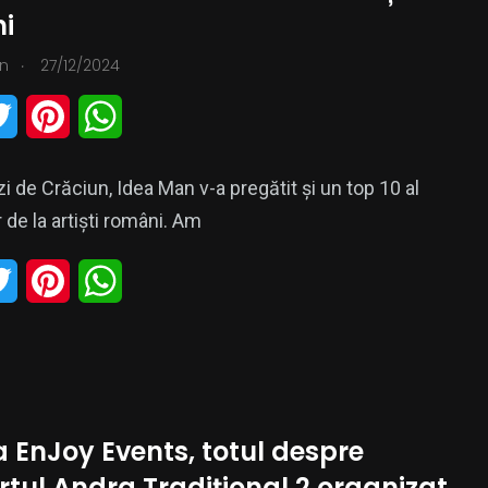
i
.
n
27/12/2024
0
zica
PR
T
P
W
w
i
h
zi de Crăciun, Idea Man v-a pregătit și un top 10 al
i
n
a
 de la artiști români. Am
t
t
t
T
P
W
t
e
s
w
i
h
e
r
A
i
n
a
r
e
p
t
t
t
s
p
 EnJoy Events, totul despre
t
e
s
t
tul Andra Tradițional 2 organizat