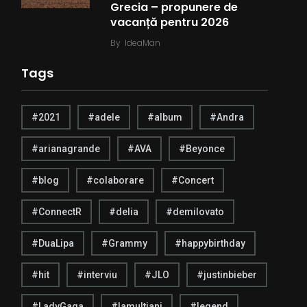
Grecia – propunere de
vacanță pentru 2026
By
IdeaMan
Tags
#2021
#adele
#album
#Andra
#arianagrande
#AVA
#Beyonce
#blog
#colaborare
#Concert
#ConnectR
#delia
#demilovato
#DuaLipa
#Grammy
#happybirthday
#hit
#interviu
#JLO
#justinbieber
#LadyGaga
#lamultiani
#legend