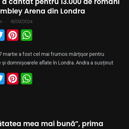
 a cântat pentru 13.000 de români
t
e
s
mbley Arena din Londra
e
r
A
.
n
19/03/2024
r
e
p
T
P
W
s
p
w
i
h
t
7 martie a fost cel mai frumos mărțișor pentru
i
n
a
și domnișoarele aflate în Londra. Andra a susținut
t
t
t
T
P
W
t
e
s
w
i
h
e
r
A
i
n
a
r
e
p
t
t
t
s
p
tatea mea mai bună”, prima
t
e
s
t