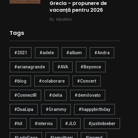
Grecia – propunere de
vacanță pentru 2026
By
IdeaMan
Tags
#2021
#adele
#album
#Andra
#arianagrande
#AVA
#Beyonce
#blog
#colaborare
#Concert
#ConnectR
#delia
#demilovato
#DuaLipa
#Grammy
#happybirthday
#hit
#interviu
#JLO
#justinbieber
#LadyGaga
#lamultiani
#legend