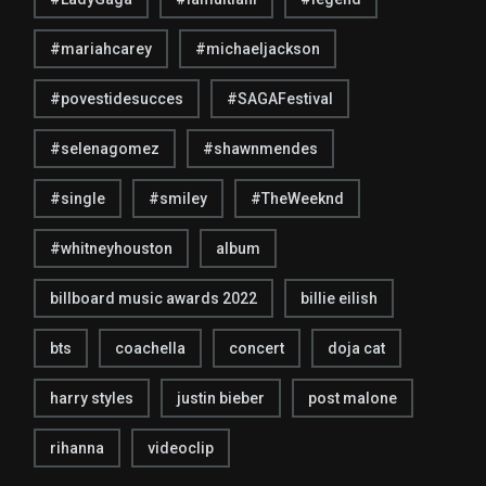
#mariahcarey
#michaeljackson
#povestidesucces
#SAGAFestival
#selenagomez
#shawnmendes
#single
#smiley
#TheWeeknd
#whitneyhouston
album
billboard music awards 2022
billie eilish
bts
coachella
concert
doja cat
harry styles
justin bieber
post malone
rihanna
videoclip