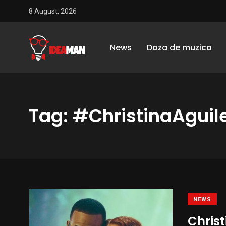
8 August, 2026
News
Doza de muzica
Tag: #ChristinaAgui
NEWS
Christ