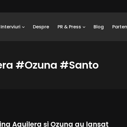
Interviuri
Despre
PR & Press
Blog
Parten
lera #Ozuna #Santo
ina Aguilera și Ozuna au lansat