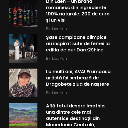
Din Eden – un brand
românesc din ingrediente
100% naturale. 200 de euro
și un vis!
By
IdeaMan
Șase campioane olimpice
au inspirat sute de femei la
ediția de aur Dare2Shine
By
IdeaMan
La mulți ani, AVA! Frumoasa
artistă își serbează de
Dragobete ziua de naștere
By
IdeaMan
Află totul despre Imathia,
una dintre cele mai
autentice destinații din
Macedonia Centrală,