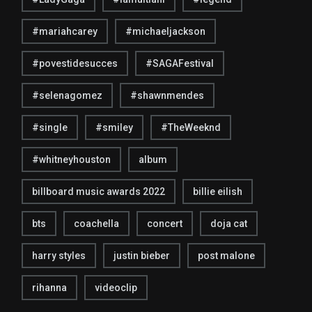
#mariahcarey
#michaeljackson
#povestidesucces
#SAGAFestival
#selenagomez
#shawnmendes
#single
#smiley
#TheWeeknd
#whitneyhouston
album
billboard music awards 2022
billie eilish
bts
coachella
concert
doja cat
harry styles
justin bieber
post malone
rihanna
videoclip