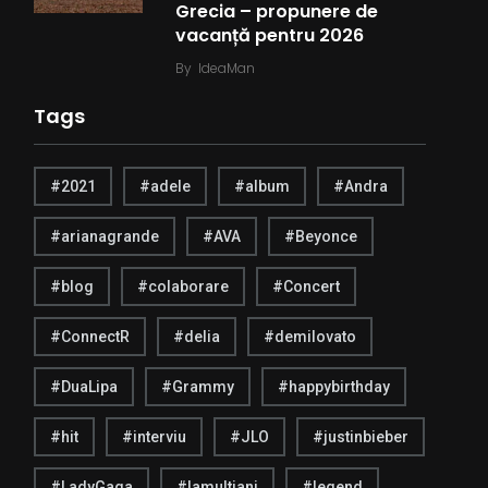
Grecia – propunere de
vacanță pentru 2026
By
IdeaMan
Tags
#2021
#adele
#album
#Andra
#arianagrande
#AVA
#Beyonce
#blog
#colaborare
#Concert
#ConnectR
#delia
#demilovato
#DuaLipa
#Grammy
#happybirthday
#hit
#interviu
#JLO
#justinbieber
#LadyGaga
#lamultiani
#legend