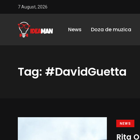
7 August, 2026
News
Doza de muzica
Tag: #DavidGuetta
NEWS
Rita O