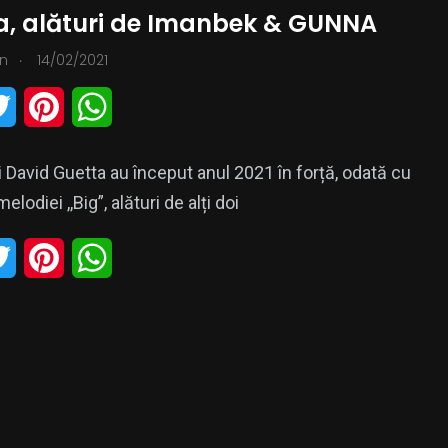
a, alături de Imanbek & GUNNA
.
n
14/02/2021
0
zica
PR
T
P
W
w
i
h
și David Guetta au început anul 2021 în forță, odată cu
i
n
a
elodiei ,,Big”, alături de alți doi
t
t
t
T
P
W
t
e
s
w
i
h
e
r
A
i
n
a
r
e
p
t
t
t
s
p
t
e
s
t