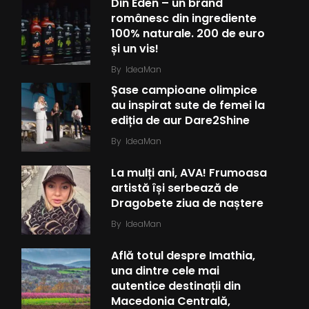
Din Eden – un brand
românesc din ingrediente
100% naturale. 200 de euro
și un vis!
By
IdeaMan
Șase campioane olimpice
au inspirat sute de femei la
ediția de aur Dare2Shine
By
IdeaMan
La mulți ani, AVA! Frumoasa
artistă își serbează de
Dragobete ziua de naștere
By
IdeaMan
Află totul despre Imathia,
una dintre cele mai
autentice destinații din
Macedonia Centrală,