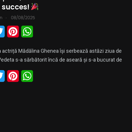
e succes!
.
n
08/08/2025
0
zica
PR
T
P
W
w
i
h
actriță Mădălina Ghenea își serbează astăzi ziua de
i
n
a
Vedeta s-a sărbătorit încă de aseară și s-a bucurat de
t
t
t
T
P
W
t
e
s
w
i
h
e
r
A
i
n
a
r
e
p
t
t
t
s
p
t
e
s
t