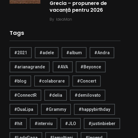
Grecia – propunere de
vacanță pentru 2026
By
IdeaMan
Tags
#2021
#adele
#album
#Andra
#arianagrande
#AVA
#Beyonce
#blog
#colaborare
#Concert
#ConnectR
#delia
#demilovato
#DuaLipa
#Grammy
#happybirthday
#hit
#interviu
#JLO
#justinbieber
#LadyGaga
#lamultiani
#legend