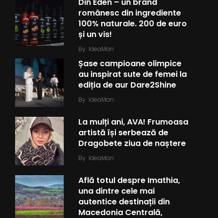
Din Eden – un brand
românesc din ingrediente
100% naturale. 200 de euro
și un vis!
By
IdeaMan
Șase campioane olimpice
au inspirat sute de femei la
ediția de aur Dare2Shine
By
IdeaMan
La mulți ani, AVA! Frumoasa
artistă își serbează de
Dragobete ziua de naștere
By
IdeaMan
Află totul despre Imathia,
una dintre cele mai
autentice destinații din
Macedonia Centrală,