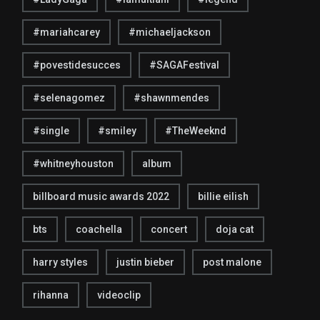
#mariahcarey
#michaeljackson
#povestidesucces
#SAGAFestival
#selenagomez
#shawnmendes
#single
#smiley
#TheWeeknd
#whitneyhouston
album
billboard music awards 2022
billie eilish
bts
coachella
concert
doja cat
harry styles
justin bieber
post malone
rihanna
videoclip