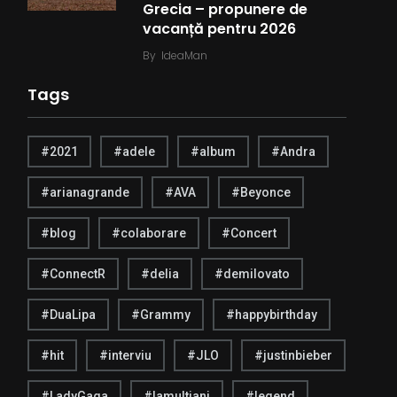
Grecia – propunere de
vacanță pentru 2026
By
IdeaMan
Tags
#2021
#adele
#album
#Andra
#arianagrande
#AVA
#Beyonce
#blog
#colaborare
#Concert
#ConnectR
#delia
#demilovato
#DuaLipa
#Grammy
#happybirthday
#hit
#interviu
#JLO
#justinbieber
#LadyGaga
#lamultiani
#legend