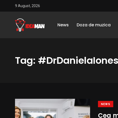
9 August, 2026
News
Doza de muzica
Tag: #DrDanielaIone
NEWS
Cea m