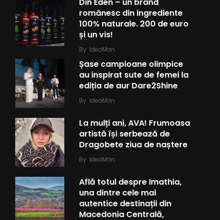
Din Eden – un brand
românesc din ingrediente
100% naturale. 200 de euro
și un vis!
By
IdeaMan
Șase campioane olimpice
au inspirat sute de femei la
ediția de aur Dare2Shine
By
IdeaMan
La mulți ani, AVA! Frumoasa
artistă își serbează de
Dragobete ziua de naștere
By
IdeaMan
Află totul despre Imathia,
una dintre cele mai
autentice destinații din
Macedonia Centrală,