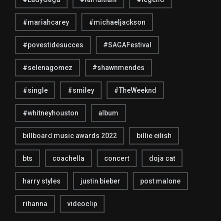
#mariahcarey
#michaeljackson
#povestidesucces
#SAGAFestival
#selenagomez
#shawnmendes
#single
#smiley
#TheWeeknd
#whitneyhouston
album
billboard music awards 2022
billie eilish
bts
coachella
concert
doja cat
harry styles
justin bieber
post malone
rihanna
videoclip