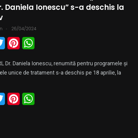
. Daniela Ionescu” s-a deschis la
v
0
.
n
26/04/2024
zica
PR
T
P
W
w
i
h
RL Dr. Daniela Ionescu, renumită pentru programele și
i
n
a
ele unice de tratament s-a deschis pe 18 aprilie, la
t
t
t
t
e
s
T
P
W
e
r
A
w
i
h
r
e
p
i
n
a
s
p
t
t
t