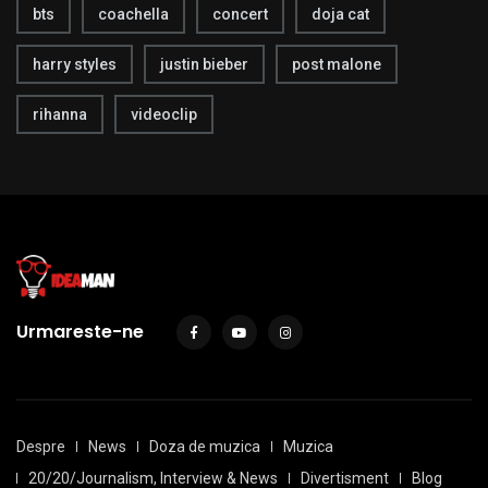
bts
coachella
concert
doja cat
harry styles
justin bieber
post malone
rihanna
videoclip
Urmareste-ne
Despre
News
Doza de muzica
Muzica
20/20/Journalism, Interview & News
Divertisment
Blog