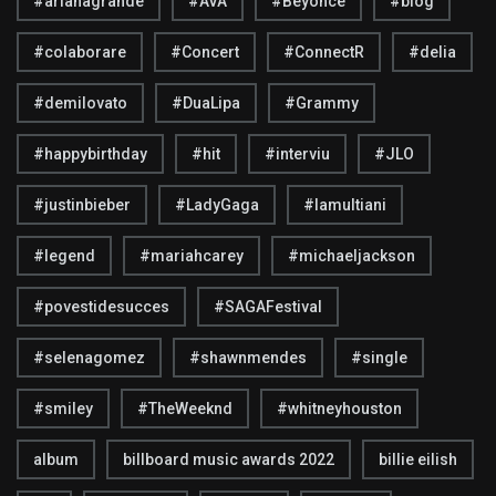
#arianagrande
#AVA
#Beyonce
#blog
#colaborare
#Concert
#ConnectR
#delia
#demilovato
#DuaLipa
#Grammy
#happybirthday
#hit
#interviu
#JLO
#justinbieber
#LadyGaga
#lamultiani
#legend
#mariahcarey
#michaeljackson
#povestidesucces
#SAGAFestival
#selenagomez
#shawnmendes
#single
#smiley
#TheWeeknd
#whitneyhouston
album
billboard music awards 2022
billie eilish