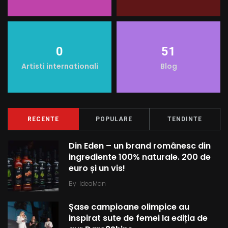
k
s
p
t
0
51
Artisti internationali
Blog
RECENTE
POPULARE
TENDINTE
Din Eden – un brand românesc din
ingrediente 100% naturale. 200 de
euro și un vis!
By
IdeaMan
Șase campioane olimpice au
inspirat sute de femei la ediția de