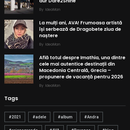
aur Dare2Shine
By
IdeaMan
La mulți ani, AVA! Frumoasa artistă
își serbează de Dragobete ziua de
naștere
By
IdeaMan
Află totul despre Imathia, una dintre
cele mai autentice destinații din
Macedonia Centrală, Grecia –
propunere de vacanță pentru 2026
By
IdeaMan
Tags
#2021
#adele
#album
#Andra