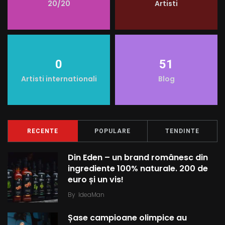
20/20
Artisti
o
r
e
p
k
s
p
t
0
51
Artisti internationali
Blog
RECENTE
POPULARE
TENDINTE
Din Eden – un brand românesc din
ingrediente 100% naturale. 200 de
euro și un vis!
By
IdeaMan
Șase campioane olimpice au