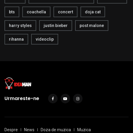
bts
coachella
concert
doja cat
harry styles
justin bieber
post malone
rihanna
videoclip
Urmareste-ne
Despre
News
Doza de muzica
Muzica