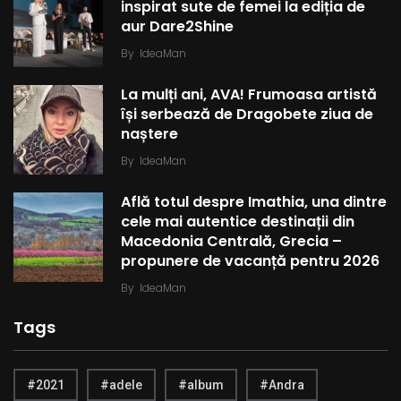
inspirat sute de femei la ediția de
aur Dare2Shine
By
IdeaMan
La mulți ani, AVA! Frumoasa artistă
își serbează de Dragobete ziua de
naștere
By
IdeaMan
Află totul despre Imathia, una dintre
cele mai autentice destinații din
Macedonia Centrală, Grecia –
propunere de vacanță pentru 2026
By
IdeaMan
Tags
#2021
#adele
#album
#Andra