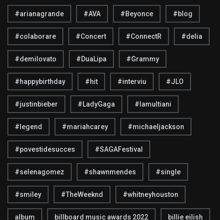
#arianagrande
#AVA
#Beyonce
#blog
#colaborare
#Concert
#ConnectR
#delia
#demilovato
#DuaLipa
#Grammy
#happybirthday
#hit
#interviu
#JLO
#justinbieber
#LadyGaga
#lamultiani
#legend
#mariahcarey
#michaeljackson
#povestidesucces
#SAGAFestival
#selenagomez
#shawnmendes
#single
#smiley
#TheWeeknd
#whitneyhouston
album
billboard music awards 2022
billie eilish